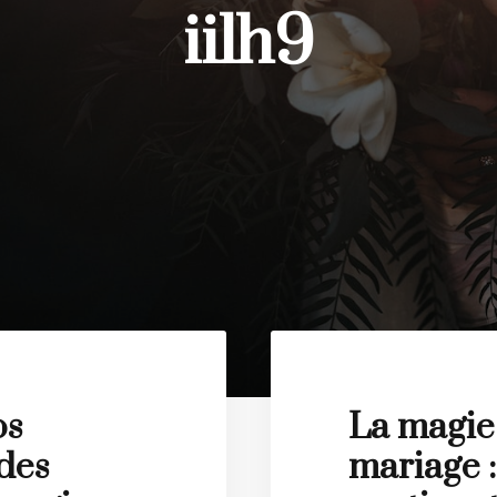
iilh9
os
La magie
des
mariage :