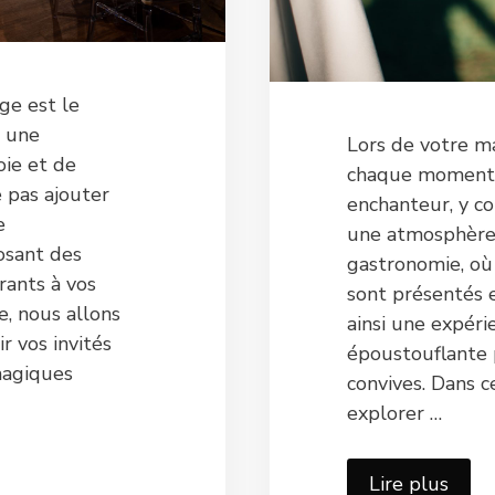
ge est le
r une
Lors de votre m
oie et de
chaque moment 
 pas ajouter
enchanteur, y co
e
une atmosphère 
osant des
gastronomie, où
rants à vos
sont présentés e
e, nous allons
ainsi une expéri
 vos invités
époustouflante 
magiques
convives. Dans ce
explorer …
Lire plus