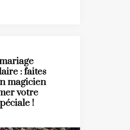
 mariage
ire : faites
un magicien
mer votre
péciale !