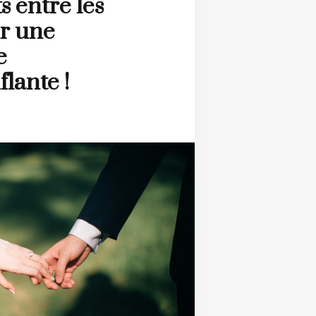
s entre les
ur une
e
lante !