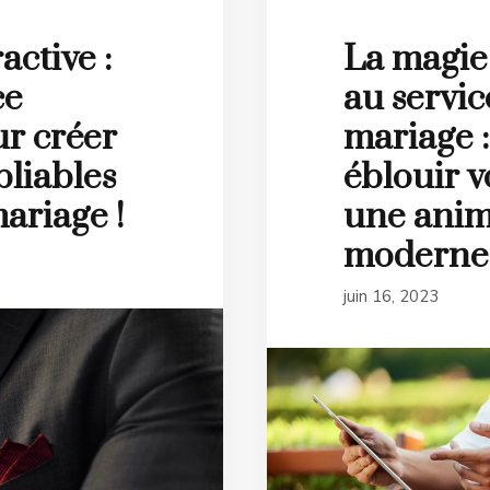
active :
La magi
ce
au servic
r créer
mariage 
bliables
éblouir v
mariage !
une anim
moderne
juin 16, 2023