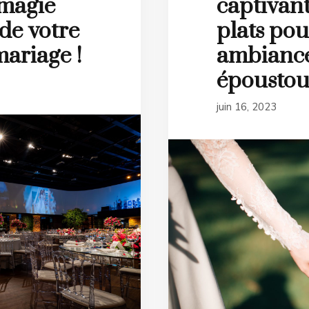
 magie
captivant
 de votre
plats po
mariage !
ambianc
époustouf
juin 16, 2023