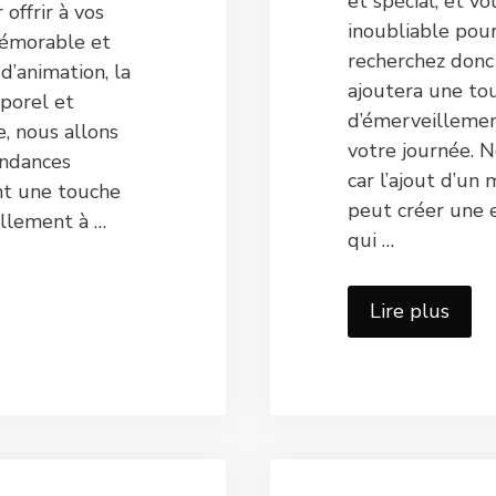
et spécial, et vo
offrir à vos
inoubliable pour
mémorable et
recherchez donc
 d’animation, la
ajoutera une to
porel et
d’émerveillemen
e, nous allons
votre journée. N
endances
car l’ajout d’un
nt une touche
peut créer une 
illement à …
qui …
Lire plus