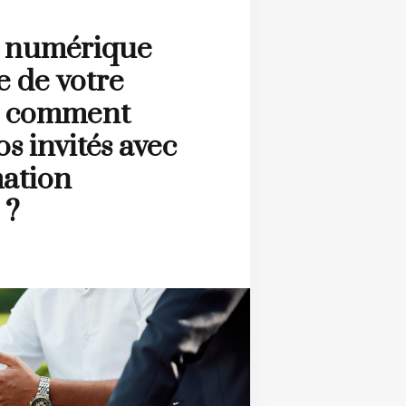
e numérique
e de votre
: comment
os invités avec
ation
 ?